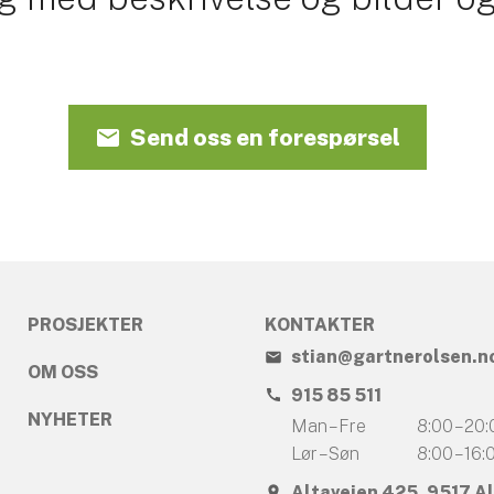
Send oss en forespørsel
PROSJEKTER
KONTAKTER
stian@gartnerolsen.n
OM OSS
915 85 511
NYHETER
Man – Fre
8:00 – 20
Lør – Søn
8:00 – 16:
Altaveien 425, 9517 A