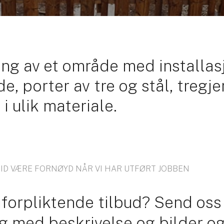
ring av et område med installas
de, porter av tre og stål, tregj
i ulik materiale.
TID VÆRE FORNØYD NÅR VI HAR UTFØRT JOBBEN
uforpliktende tilbud? Send oss
 med beskrivelse og bilder og 