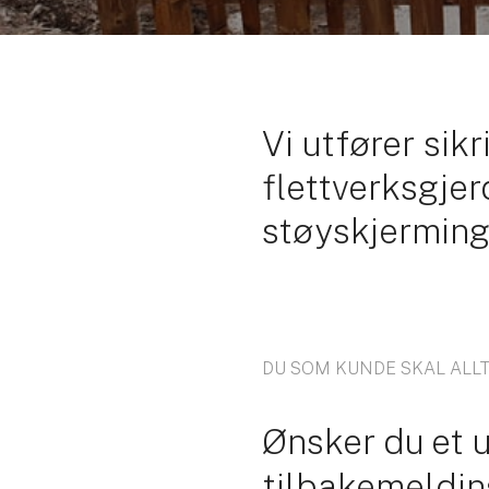
Vi utfører sik
flettverksgjer
støyskjerming 
DU SOM KUNDE SKAL ALL
Ønsker du et 
tilbakemelding