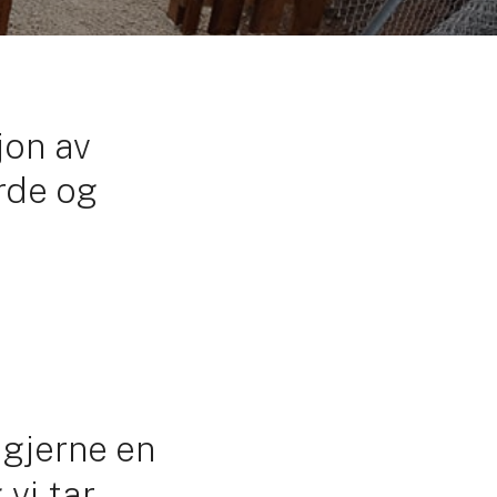
jon av
erde og
 gjerne en
vi tar