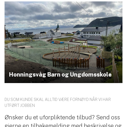
Honningsvåg Barn og Ungdomsskole
DU SOM KUNDE SKAL ALLTID VÆRE FORNØYD NÅR VI HAR
UTFØRT JOBBEN
Ønsker du et uforpliktende tilbud? Send oss
gjerne en tilbakemelding med beskrivelse og